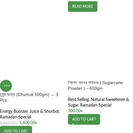
READ MORE
নিরাপদ আখের পাউডার ( Sugarcane
-15%
Powder ) – 600gm
চুমুক কম্বো (Chumuk 500gm) → 3
Pcs.
Best Selling
,
Natural Sweetener &
Sugar
,
Ramadan Special
300.00
৳
Energy Booster
,
Juice & Shorbot
,
Ramadan Special
ADD TO CART
1,400.00
৳
1,650.00
৳
ADD TO CART