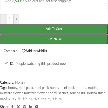
Add
3,500.00
৳
to cart and get free shipping!
-
+
Add To Cart
BUY NOW
Compare
Add to wishlist
81
People watching this product now!
Category:
Honey
Tags:
honey
,
mini pack
,
mini pack honey
,
mini pack modhu
,
modhu
,
mustard flower
,
mustard flower honey
,
sachet
,
sorisha ful
,
sorisha fuler
modhu
,
মধু
,
মিনি প্যাক মধু
,
সরিষা ফুলের মধু
,
সরিষা মধু
Share: