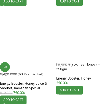
ADD TO CART
ADD TO CART
লিচু ফুলের মধু (Lychee Honey) –
-2%
250gm
মধু-চুমুক কম্বো (60 Pcs. Sachet)
Energy Booster
,
Honey
250.00
৳
Energy Booster
,
Honey
,
Juice &
Shorbot
,
Ramadan Special
ADD TO CART
790.00
৳
810.00
৳
ADD TO CART