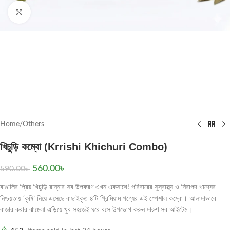
Click to enlarge
Home
/
Others
খিচুড়ি কম্বো (Krrishi Khichuri Combo)
560.00
৳
590.00
৳
বাঙালির প্রিয় খিচুড়ি রান্নার সব উপকরণ এখন একসাথে! পরিবারের সুস্বাস্থ্য ও নিরাপদ খাদ্যের
নিশ্চয়তায় ‘কৃষি’ নিয়ে এসেছে বাছাইকৃত ৪টি প্রিমিয়াম পণ্যের এই স্পেশাল কম্বো। আলাদাভাবে
বাজার করার ঝামেলা এড়িয়ে খুব সহজেই ঘরে বসে উপভোগ করুন দারুণ সব আইটেম।