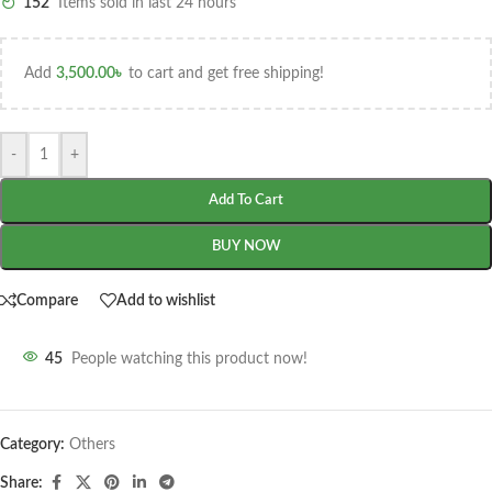
152
Items sold in last 24 hours
Add
3,500.00
৳
to cart and get free shipping!
-
+
Add To Cart
BUY NOW
Compare
Add to wishlist
45
People watching this product now!
Category:
Others
Share: