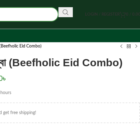
LOGIN / REGISTER
0
/
0.0
ো (Beefholic Eid Combo)
ম্বো (Beefholic Eid Combo)
0
৳
 hours
d get free shipping!