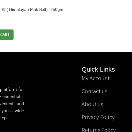
ংক সল্ট ( Himalayan Pink Salt) -250gm
 CART
Quick Links
My Account
 platform for
Contact us
y essentials.
About us
venient and
g you a wide
Privacy Policy
tep.
Returns Policy