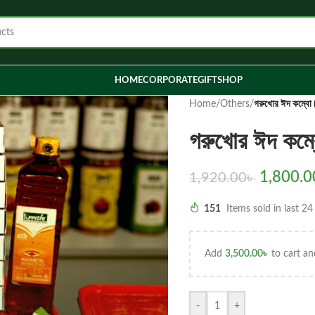
HOME
CORPORATE
GIFT
SHOP
Home
/
Others
/
গরুখোর ঈদ কম্ব
গরুখোর ঈদ ক
1,800.0
1,920.00
৳
151
Items sold in last 24
Add
3,500.00
৳
to cart an
-
+