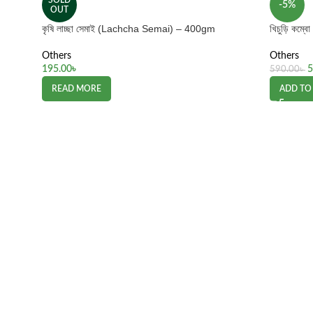
SOLD
-5%
OUT
কৃষি লাচ্ছা সেমাই (Lachcha Semai) – 400gm
খিচুড়ি কম্
Others
Others
195.00
৳
5
590.00
৳
READ MORE
ADD TO