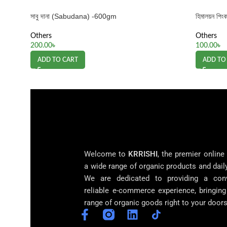
সাবু দানা (Sabudana) -600gm
হিমালয়ন পি
Others
Others
200.00
৳
100.00
৳
ADD TO CART
ADD TO
Welcome to
KRRISHI
, the premier online
a wide range of organic products and dail
We are dedicated to providing a con
reliable e-commerce experience, bringin
range of organic goods right to your doors