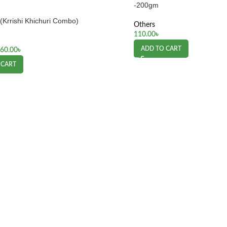
-200gm
বো (Krrishi Khichuri Combo)
Others
110.00
৳
ADD TO CART
60.00
৳
 CART