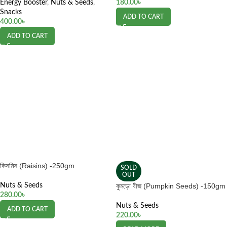
Energy Booster
,
Nuts & Seeds
,
180.00
৳
Snacks
ADD TO CART
400.00
৳
ADD TO CART
কিসমিস (Raisins) -250gm
SOLD
OUT
Nuts & Seeds
কুমড়ো বীজ (Pumpkin Seeds) -150gm
280.00
৳
Nuts & Seeds
ADD TO CART
220.00
৳