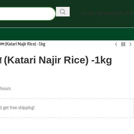
LOGIN / REGISTER
0
/
0.0
 চাল (Katari Najir Rice) -1kg
চাল (Katari Najir Rice) -1kg
 hours
d get free shipping!