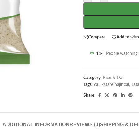
Compare
Add to wishl
114
People watching 
Category:
Rice & Dal
Tags:
cal
,
katare najir cal
,
kata
Share:
ADDITIONAL INFORMATION
REVIEWS (0)
SHIPPING & DE